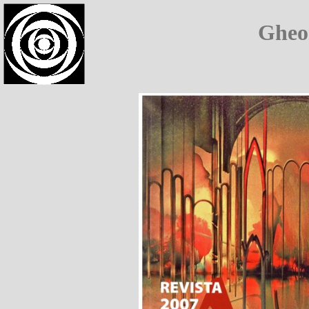
dummy
Gheo