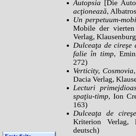
Autopsia
[Die Autop
acţionează
, Albatro
Un perpetuum-mobil
Mobile der vierten
Verlag, Klausenburg
Dulceaţa de cireşe
falie în timp
, Emin
272)
Verticity, Cosmovi
Dacia Verlag, Klaus
Lecturi primejdioa
spaţiu-timp
, Ion Cr
163)
Dulceaţa de cireş
Kriterion Verlag, 
deutsch)