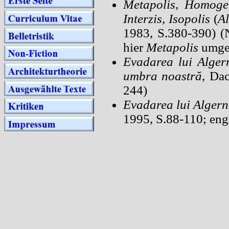
Metapolis, Homoge
Interzis, Isopolis
(
Al
1983, S.380-390) (
hier
Metapolis
umget
Evadarea lui Alger
umbra noastră
, Da
244)
Evadarea lui Alger
1995, S.88-110; eng